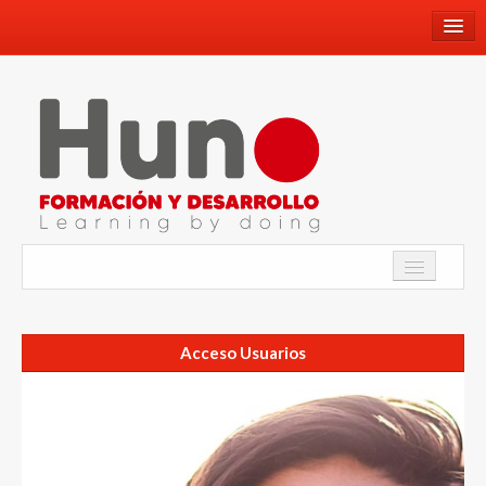
660659336
info@hunoformacionydesarrollo.com
Facebook
Youtube
Instagram
Twitter
Academia
WhatsApp
Acceso Usuarios
Programa de Inmersión Lingüística