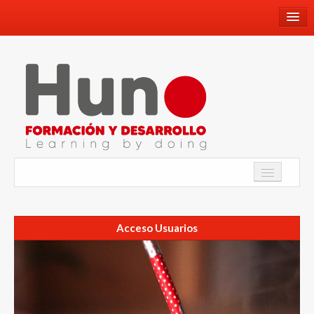
660659336
info@hunoformacionydesarrollo.com
Facebook
Youtube
Instagram
Twitter
Academia
WhatsApp
Acceso Usuarios
Programa de Inmersión Lingüística