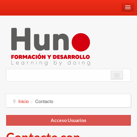
660659336
info@hunoformacionydesarrollo.com
Facebook
Youtube
Instagram
Twitter
Academia
WhatsApp
Inicio
Contacto
Programa de Inmersión Lingüística
Acceso Usuarios