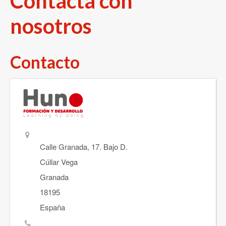
Contacta con
Servicios Psicopedagógicos
nosotros
Contacto
Servicios Formativos
Alquiler de aulas
Nuestro Equipo
Calle Granada, 17. Bajo D.
Cúllar Vega
Granada
Blog
18195
España