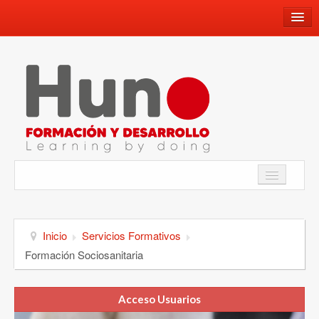
660659336
info@hunoformacionydesarrollo.com
Facebook
Youtube
Instagram
Twitter
Academia
WhatsApp
Inicio
Servicios Formativos
Formación Sociosanitaria
Programa de Inmersión Lingüística
Acceso Usuarios