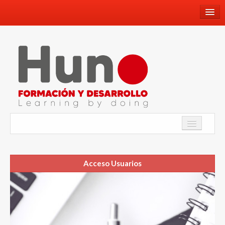
660659336
info@hunoformacionydesarrollo.com
Facebook
Youtube
Instagram
Twitter
Academia
WhatsApp
Acceso Usuarios
Programa de Inmersión Lingüística