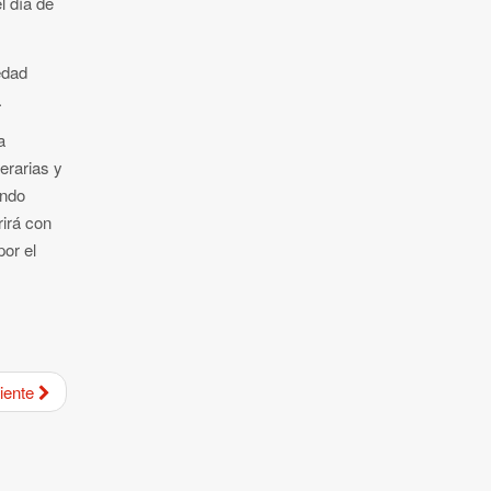
l día de
edad
.
a
erarias y
ando
rirá con
por el
iente