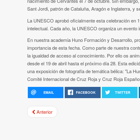
nacimiento de Cervantes el 7 de octubre. Sin embargo, e
Sant Jordi, patrón de Cataluña, Aragón e Inglaterra, y 
La UNESCO aprobó oficialmente esta celebración en 1995,
intelectual. Cada año, la UNESCO organiza un evento im
En nuestra academia Huno Formación y Desarrollo, promo
importancia de esta fecha. Como parte de nuestra contri
la igualdad de acceso al conocimiento. Por ello os anim
desde el 19 de abril hasta el próximo día 28. Esta edición
una exposición de fotografía de temática bélica: "La Hu
Comité Internacional de Cruz Roja y Cruz Roja Españo
EMAIL
FACEBOOK
TWITTER
Anterior