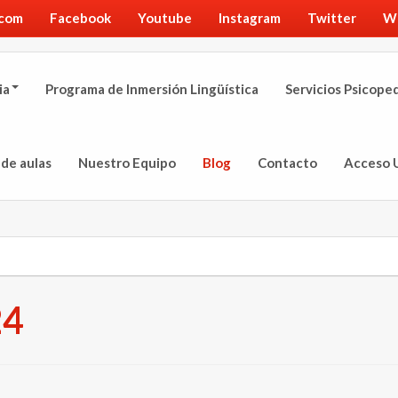
.com
Facebook
Youtube
Instagram
Twitter
W
ia
Programa de Inmersión Lingüística
Servicios Psicope
 de aulas
Nuestro Equipo
Blog
Contacto
Acceso 
24