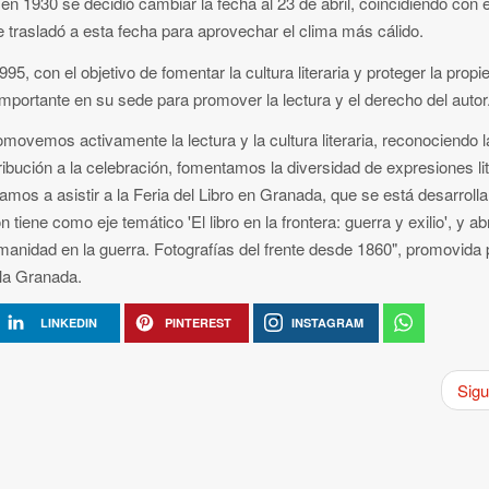
n 1930 se decidió cambiar la fecha al 23 de abril, coincidiendo con e
se trasladó a esta fecha para aprovechar el clima más cálido.
 con el objetivo de fomentar la cultura literaria y proteger la propi
portante en su sede para promover la lectura y el derecho del autor
vemos activamente la lectura y la cultura literaria, reconociendo l
bución a la celebración, fomentamos la diversidad de expresiones lit
amos a asistir a la Feria del Libro en Granada, que se está desarroll
 tiene como eje temático 'El libro en la frontera: guerra y exilio', y ab
manidad en la guerra. Fotografías del frente desde 1860", promovida 
la Granada.
LINKEDIN
PINTEREST
INSTAGRAM
Sigu