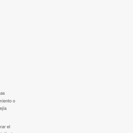
nas
miento o
ejía
rar el