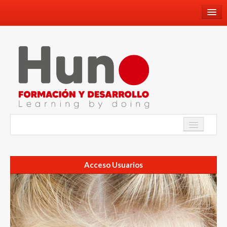
660659336
info@hunoformacionydesarrollo.com
Facebook
Youtube
Instagram
Twitter
Academia
WhatsApp
Acceso Usuarios
Programa de Inmersión Lingüística